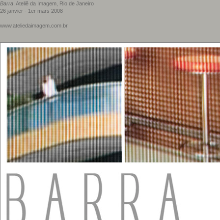
Barra
, Ateliê da Imagem, Rio de Janeiro
26 janvier - 1er mars 2008
www.ateliedaimagem.com.br